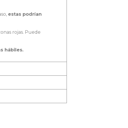
aso,
estas podrían
zonas rojas. Puede
as hábiles.