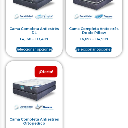
Cama Completa Antiestrés
Cama Completa Antiestrés
DL
Doble Pillow
L
4,168
-
L
13,499
L
6,652
-
L
14,999
Seleccionar opciones
Seleccionar opciones
¡Oferta!
Cama Completa Antiestrés
Ortopédico