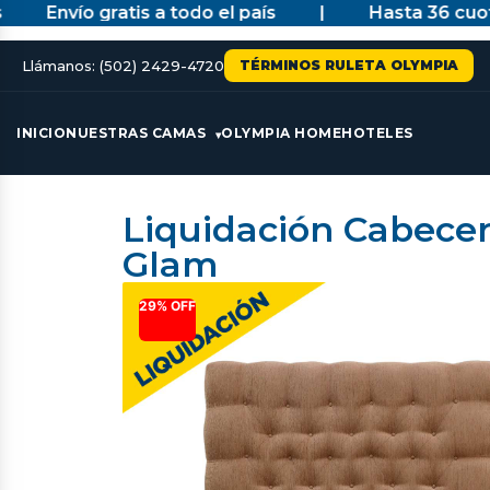
Envío gratis a todo el país
|
Hasta 36 cuotas
Llámanos: (502) 2429-4720
TÉRMINOS RULETA OLYMPIA
INICIO
NUESTRAS CAMAS
OLYMPIA HOME
HOTELES
Liquidación Cabece
Glam
29% OFF