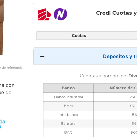
Credi Cuotas 
Cuotas
Depositos y t
Cuentas a nombre de:
Div
ma con
Banco
Número de C
ue de
Banco Industrial
236
BAM
00-
Interbanco
81
Banrural
34
BAC
90