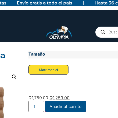
Envío gratis a todo el país
|
Hasta 36 cuot
ra
Tamaño
Matrimonial
Q
1,759.00
Q
1,259.00
Añadir al carrito