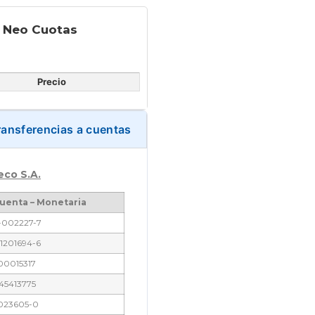
y Neo Cuotas
Precio
ransferencias a cuentas
eco S.A.
uenta – Monetaria
-002227-7
1201694-6
00015317
45413775
023605-0