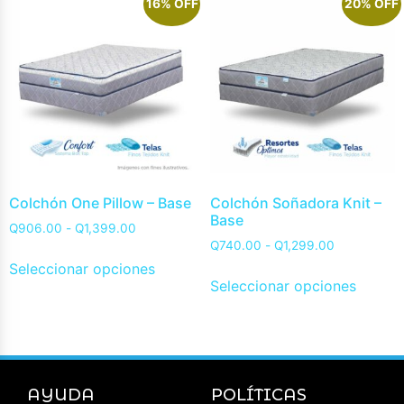
16% OFF
20% OFF
Colchón One Pillow – Base
Colchón Soñadora Knit –
Base
Q
906.00
-
Q
1,399.00
Q
740.00
-
Q
1,299.00
Seleccionar opciones
Seleccionar opciones
AYUDA
POLÍTICAS