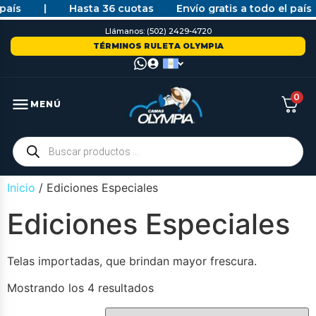
aís
|
Hasta 36 cuotas
Envío gratis a todo el país
Llámanos: (502) 2429-4720
TÉRMINOS RULETA OLYMPIA
0
MENÚ
Inicio
/ Ediciones Especiales
Ediciones Especiales
Telas importadas, que brindan mayor frescura.
Mostrando los 4 resultados