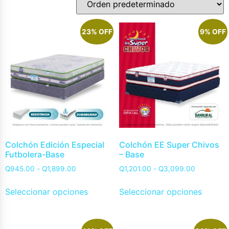
23% OFF
9% OFF
Colchón Edición Especial
Colchón EE Super Chivos
Futbolera-Base
– Base
Q
945.00
-
Q
1,899.00
Q
1,201.00
-
Q
3,099.00
Seleccionar opciones
Seleccionar opciones