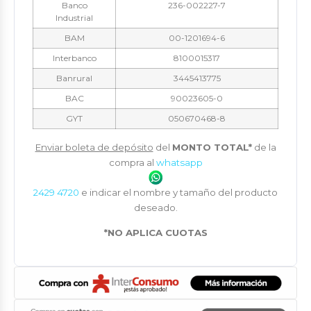
Banco
236-002227-7
Industrial
BAM
00-1201694-6
Interbanco
8100015317
Banrural
3445413775
BAC
90023605-0
GYT
050670468-8
Enviar boleta de depósito
del
MONTO TOTAL*
de la
compra al
whatsapp
2429 4720
e indicar el nombre y tamaño del producto
deseado.
*NO APLICA CUOTAS