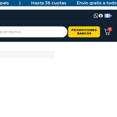
s
|
Hasta 36 cuotas
Envío gratis a todo el 
0
PROMOCIONES
BANCOS