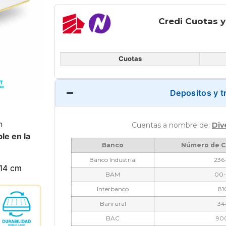
Credi Cuotas 
Cuotas
Depositos y t
n
Cuentas a nombre de:
Div
le en la
Banco
Número de C
Banco Industrial
236
 14 cm
BAM
00-
Interbanco
81
Banrural
34
BAC
90