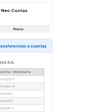
y Neo Cuotas
Precio
ransferencias a cuentas
eco S.A.
uenta – Monetaria
-002227-7
1201694-6
00015317
45413775
023605-0