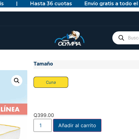
|
Hasta 36 cuotas
Envío gratis a todo el paí
Tamaño
Cuna
Q
399.00
Añadir al carrito