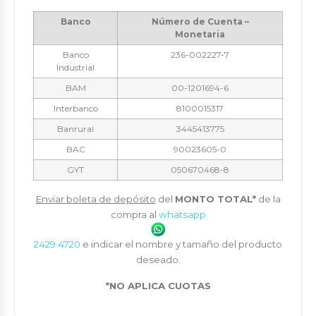
Banco
Número de Cuenta –
Monetaria
Banco
236-002227-7
Industrial
BAM
00-1201694-6
Interbanco
8100015317
Banrural
3445413775
BAC
90023605-0
GYT
050670468-8
Enviar boleta de depósito
del
MONTO TOTAL*
de la
compra al
whatsapp
2429 4720
e indicar el nombre y tamaño del producto
deseado.
*NO APLICA CUOTAS