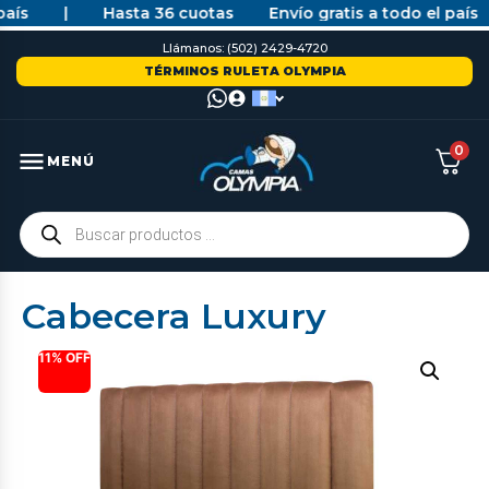
ís
|
Hasta 36 cuotas
Envío gratis a todo el país
Llámanos: (502) 2429-4720
TÉRMINOS RULETA OLYMPIA
0
MENÚ
Cabecera Luxury
11% OFF