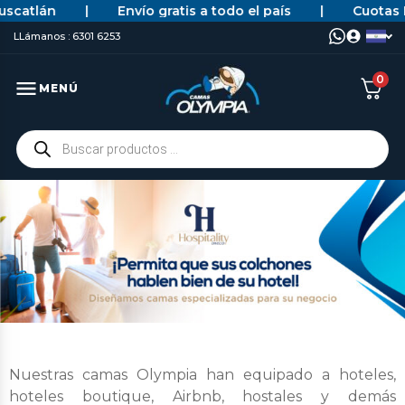
atlán
|
Envío gratis a todo el país
|
Cuotas BAC
https://camasolympiaonline.com
LLámanos : 6301 6253
0
MENÚ
Nuestras camas Olympia han equipado a hoteles,
hoteles boutique, Airbnb, hostales y demás