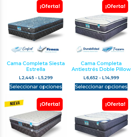
¡Oferta!
¡Oferta!
Cama Completa Siesta
Cama Completa
Estrella
Antiestrés Doble Pillow
L
2,445
-
L
5,299
L
6,652
-
L
14,999
Seleccionar opciones
Seleccionar opciones
¡Oferta!
¡Oferta!