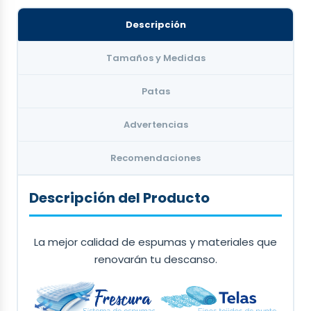
ATLANTIDA
110006591-9
Descripción
OCCIDENTE
11406013166-3
Tamaños y Medidas
Enviar boleta de depósito
del
MONTO TOTAL*
de
la compra al
2290 5424
e indicar el nombre y
Patas
tamaño del producto deseado.
Advertencias
*NO APLICA CUOTAS
Recomendaciones
Descripción del Producto
La mejor calidad de espumas y materiales que
renovarán tu descanso.