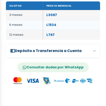
CUOTAS
PRECIO MENSUAL
3 meses
L3067
6 meses
L1534
12 meses
L767
💵
Depósito o Transferencia a Cuenta
Cuentas a nombre de:
Diveco Honduras S.A.
Consultar dudas por WhatsApp
Banco
Número de Cuenta – Monetaria
FICOHSA
200015345585
BAC
100375251