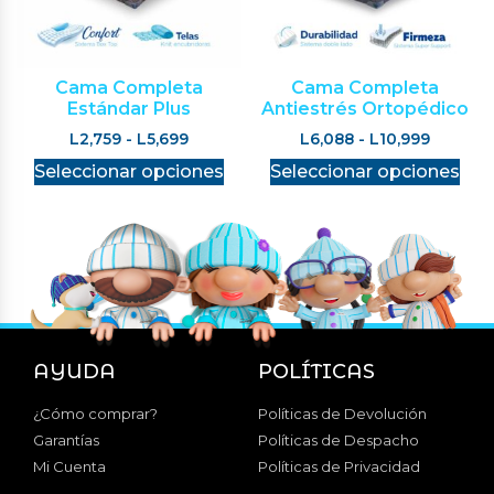
Cama Completa
Cama Completa
Estándar Plus
Antiestrés Ortopédico
L
2,759
-
L
5,699
L
6,088
-
L
10,999
Seleccionar opciones
Seleccionar opciones
AYUDA
POLÍTICAS
¿Cómo comprar?
Políticas de Devolución
Garantías
Políticas de Despacho
Mi Cuenta
Políticas de Privacidad