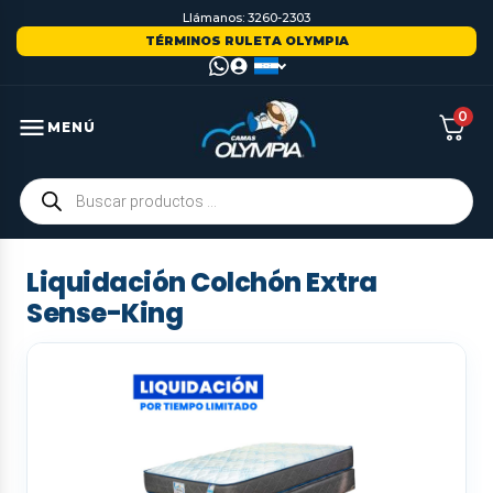
Llámanos: 3260-2303
TÉRMINOS RULETA OLYMPIA
0
MENÚ
Liquidación Colchón Extra
Sense-King